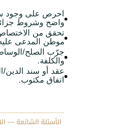
احرص على وجود س
واضح وشروط جزائية
تحقق من الاختصاص ا
موطن المدعى عليه)
جرّب الصلح/الوساط
والكلفة.
عقد أو سند الدين/ال
اتفاق مكتوب.
الأسئلة الشائعة — الق