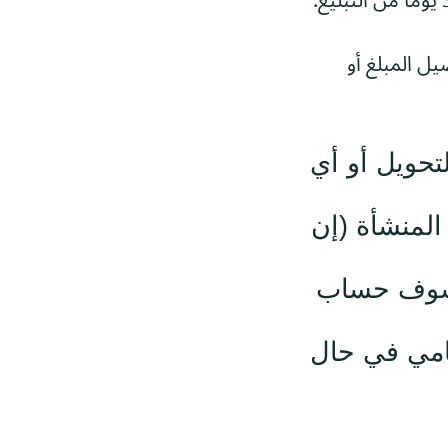
ل المبلغ أو
تحويل أو أي
المنشأة (إن
كشوف حساب
امي في حال