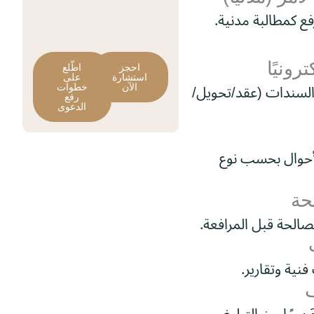
رفع كمطالبة مدنية.
رونيًا
احجز
اطّلع
استشارة
على
 السندات (عقد/تحويل/
الآن
خطوات
رفع
الدعوى
الأحوال بحسب نوع
حة
مصالحة قبل المرافعة.
نية وتقارير.
ف