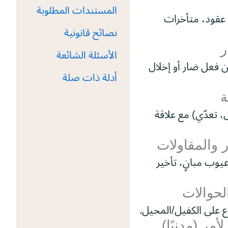
المستندات المطلوبة
 عقود، متأخرات
نصائح قانونية
ر
الأسئلة الشائعة
 فعل ضار أو إخلال
أدلة ذات صلة
ة
، تعدّي) مع علاقة
ر والمقاولات
يوب مبانٍ، تأخير
لحوالات
ع على الكفيل/المحيل.
مر (مدنيًا)