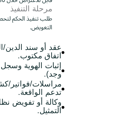
قابل للاعتراض خلال 30 يومًا من التبليغ.
مرحلة التنفيذ
طلب تنفيذ الحكم لتحصي
التعويض.
عقد أو سند الدين/ال
اتفاق مكتوب.
إثبات الهوية وسجل 
وجد).
مراسلات/فواتير/
تدعم الواقعة.
وكالة أو تفويض نظ
التمثيل.