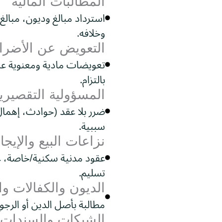
المطالبات المالية
استرداد مبالغ وديون، مبالغ
وخلافه.
التعويض عن الأضرا
تعويضات مادية ومعنوية عن
بالتزام.
المسؤولية التقصيري
ضرر بلا عقد (حوادث، إهمال
سببية.
نزاعات البيع والإيجا
عقود مدنية سكنية/خاصة، ع
تسليم.
الديون والكفالات وا
مطالبة بأصل الدين أو الرجو
الشيكات والسندات لأ