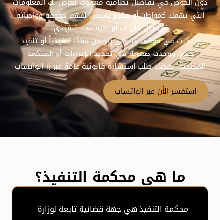
دون الخوض في تفاصيل نظامية معقّدة، نعرض لك المعلومات
التي تهمك كمواطن أو مقيم يسعى لفهم حقوقه وواجباته
في حال كان له أو عليه سند تنفيذي.
إذا كنت في موقف قانوني يتضمن سندًا تنفيذياً أو تنفيذ
حكم، ووجدت صعوبة في تحديد الإجراءات أو المحكمة
المختصة، يمكنك طلب استشارة قانونية عامة عبر زر الواتساب
استفسر الأن عبر الواتساب
ما هي محكمة التنفيذ؟
محكمة التنفيذ هي جهة قضائية تابعة لوزارة