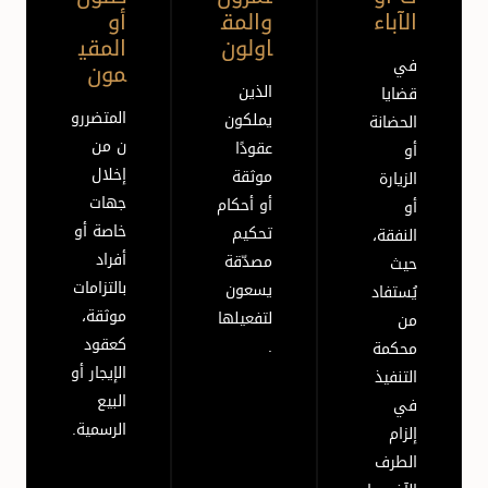
الآباء
والمق
أو
اولون
المقي
في
مون
الذين
قضايا
المتضررو
يملكون
الحضانة
ن من
عقودًا
أو
إخلال
موثقة
الزيارة
جهات
أو أحكام
أو
خاصة أو
تحكيم
النفقة،
أفراد
مصدّقة
حيث
بالتزامات
يسعون
يُستفاد
موثقة،
لتفعيلها
من
كعقود
.
محكمة
الإيجار أو
التنفيذ
البيع
في
الرسمية.
إلزام
الطرف