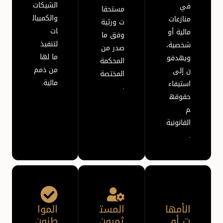
الشيكات
في
مستحقا
والكمبيال
منازعات
ت ورثية
ات
مالية أو
وفق ما
لتنفيذ
شخصية،
صدر من
ما لها
ويهدفو
المحكمة
من ذمم
ن إلى
المختصة
مالية.
استيفاء
.
حقوقه
م
القانونية
.
الأمها
المست
الموا
ت أو
ثمرون
طنون