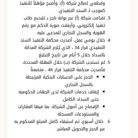
وقطعي لصالح شركة (أ)، وأصبح مؤهلاً للتنفيذ
كموجب لـ السند التنفيذي.
تقدّمت شركة (أ) عبر بوابة ناجز بـ تقديم طلب
تنفيذ إلكتروني، وأرفقت صورة الحكم مع رقم
الهوية والسجل التجاري للمدعى عليه.
خلال يومي عمل، أصدرت محكمة التنفيذ السند
التنفيذي قرار 34 ، الذي يُلزم الشركة المدانة
بالسداد خلال 5 أيام من تاريخ التبليغ.
لم تستجب الشركة (ب) خلال المهلة المحددة،
فأصدرت محكمة التنفيذ قرار 46 ، متضمناً:
الحجز على الحسابات البنكية المرتبطة
بالسجل التجاري.
إيقاف خدمات الشركة لدى الجهات الحكومية
حتى السداد الكامل.
الإفصاح عن أصول الشركة، بما فيها العقارات
والمستودعات المسجلة.
خلال أسبوع، تم استيفاء كامل المبلغ المحكوم به
عبر الحجز والتحويل المباشر.