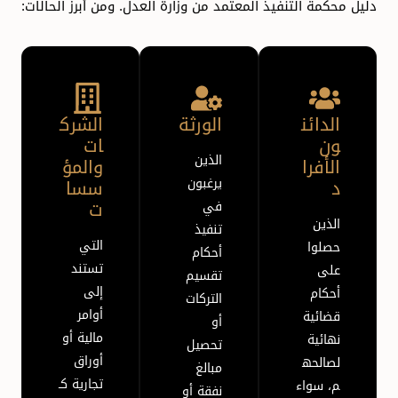
دليل محكمة التنفيذ المعتمد من وزارة العدل. ومن أبرز الحالات:
الدائن
الورثة
الشرك
ون
ات
الذين
الأفرا
والمؤ
د
يرغبون
سسا
ت
في
الذين
تنفيذ
التي
حصلوا
أحكام
تستند
على
تقسيم
إلى
أحكام
التركات
أوامر
قضائية
أو
مالية أو
نهائية
تحصيل
أوراق
لصالحه
مبالغ
تجارية كـ
م، سواء
نفقة أو