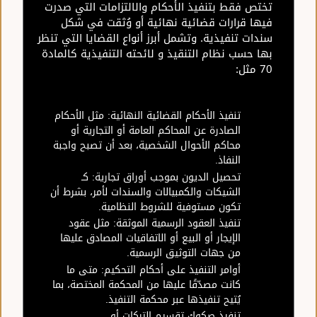
تختص فقط بتنفيذ الأحكام والالتزامات التي صدرت
فيها قرارات قضائية نهائية أو وُثقت في شكل
سندات تنفيذية. وتشمل أبرز أنواع القضايا التي تنظر
بها حسب نظام التنقيذ و لائحته التنفيذية كالمادة
70 مثل:
تنفيذ الأحكام القضائية النهائية: مثل الأحكام
الصادرة عن المحاكم العامة أو التجارية أو
محاكم الأحوال الشخصية، بعد أن تصبح واجبة
النفاذ.
تحصيل الديون بموجب أوراق تجارية: كـ
الشيكات والكمبيالات والسندات لأمر، بشرط أن
تكون مستوفية للشروط النظامية.
تنفيذ العقود الرسمية الموثقة: مثل عقود
الإيجار أو البيع أو الاتفاقيات المصادق عليها
من جهات التوثيق الرسمية.
أوامر التنفيذ على أحكام التحكيم: متى ما
كانت مصدّقًا عليها من المحكمة المختصة، بما
يُتيح تنفيذها عبر محكمة التنفيذ.
تنفيذ صكوك تقسيم التركات أو