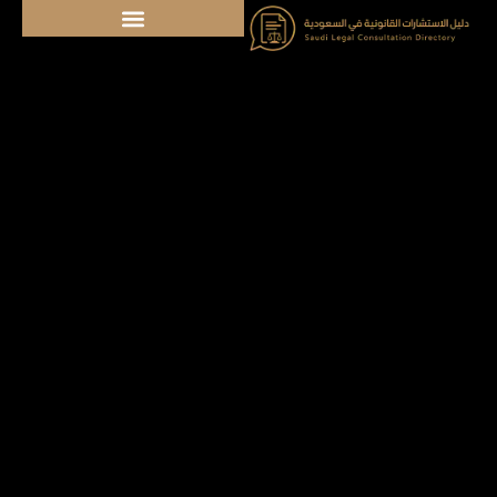
خطي
لى
لمحتوى