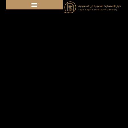
خطي
لى
لمحتوى