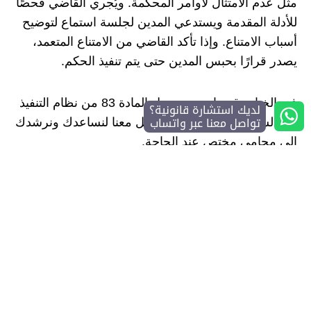
مثل عدم الامتثال لأوامر المحكمة. ويُجري القاضي فحصًا
للأدلة المقدمة ويستدعي المدين لجلسة استماع لتوضيح
أسباب الامتناع. وإذا تأكد القاضي من الامتناع المتعمد،
يصدر قرارًا بحبس المدين حتى يتم تنفيذ الحكم.
في الختام، قدمنا توضيح حول المادة 83 من نظام التنفيذ
لديك استشارة قانونية؟
تواصل معنا عبر واتساب
في السعودية. وبإمكانك التواصل معنا لنساعدك ونرشدك
إلى محامي مختص عند الحاجة.
اقرأ المزيد عن
نظام التنفيذ أمام ديوان المظالم
، و
المادة
70 من نظام التنفيذ
.
المصادر:
نظام التنفيذ السعودي.