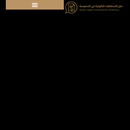
خطي
لى
لمحتوى