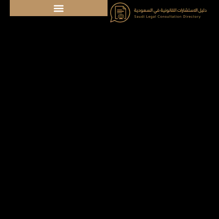
خطي
لى
لمحتوى