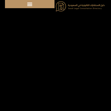
خطي
لى
لمحتوى