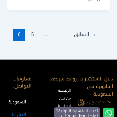
→
السابق
1
…
5
6
معلومات
دليل الاستشارات
روابط سريعة:
التواصل:
القانونية في
الرئيسية
السعودية
من نحن
السعودية
اتصل بنا
لديك استشارة قانونية؟
المدونة
اتصل بنا
تواصل معنا عبر واتساب