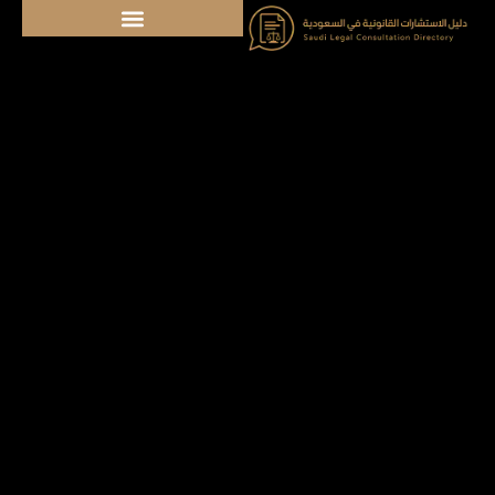
خطي
لى
لمحتوى