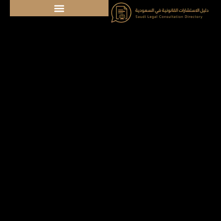
خطي
لى
لمحتوى