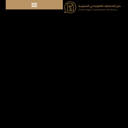
خطي
لى
لمحتوى