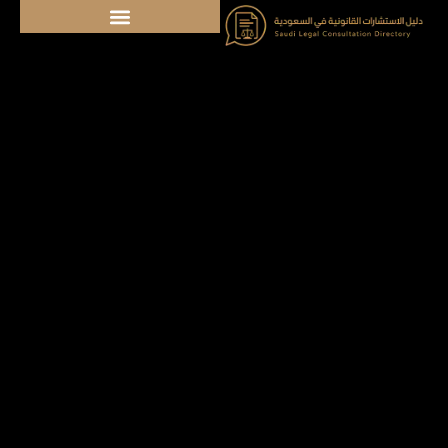
خطي
لى
لمحتوى