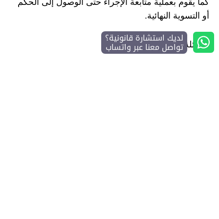
كما يقوم بعملية متابعة الإجراء حتى الوصول إلى الحكم
أو التسوية النهائية.
لديك استشارة قانونية؟
تواصل معنا عبر واتساب
الأسئلة الشائعة
هل أستطيع تقديم البلاغ بنفسي؟
نعم، يمكن لأي متضرر تسجيل البلاغ عبر أبشر أفراد أو
تطبيق كلنا أمن دون الحاجة لمحامٍ. لكن وجود محامٍ
مختص يعزز من قوة البلاغ ويضمن إرفاق الأدلة وصياغة
الشكوى بشكل نظامي.
ما نوع الأدلة المقبولة لإثبات الانتحال؟
الأدلة المقبولة لإثبات الانتحال هي الأدلة الرقمية مثل
رسائل واتساب، لقطات شاشة، توثيق الحسابات، تقارير
فنية، إضافةً إلى شهادة الشهود، كلها أدلة معتبرة