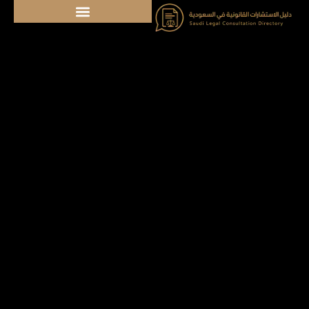
خطي
لى
لمحتوى