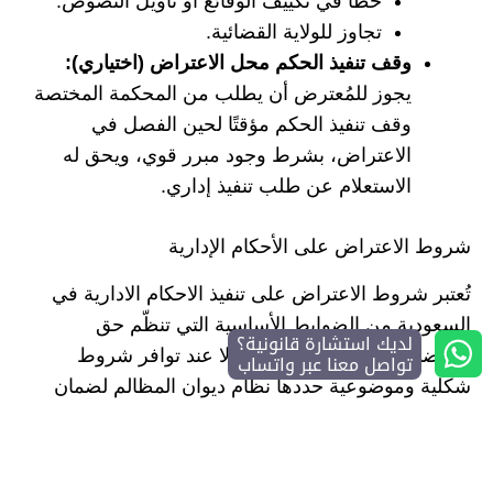
خطأ في تكييف الوقائع أو تأويل النصوص.
تجاوز للولاية القضائية.
وقف تنفيذ الحكم محل الاعتراض (اختياري):
يجوز للمُعترض أن يطلب من المحكمة المختصة
وقف تنفيذ الحكم مؤقتًا لحين الفصل في
الاعتراض، بشرط وجود مبرر قوي، ويحق له
الاستعلام عن طلب تنفيذ إداري.
شروط الاعتراض على الأحكام الإدارية
تُعتبر شروط الاعتراض على تنفيذ الاحكام الادارية في
السعودية من الضوابط الأساسية التي تنظّم حق
لديك استشارة قانونية؟
التقاضي، إذ لا يُقبل الاعتراض إلا عند توافر شروط
تواصل معنا عبر واتساب
شكلية وموضوعية حددها نظام ديوان المظالم لضمان
الجدية وعدم إطالة أمد التقاضي بغير مبرر. فيما يلي أبرز
الشروط التي يجب استيفاؤها لقبول الاعتراض على
الحكم الإداري: