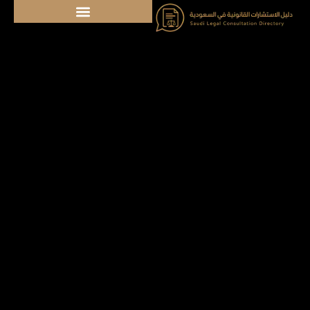
خطي
لى
لمحتوى