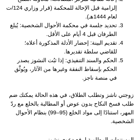
إلزامية قبل الإحالة للمحكمة (قرار وزاري 124/ت
لعام 1444هـ).
تحديد جلسة في محكمة الأحوال الشخصية: يُبلغ
الطرفان قبل 4 أيام على الأقل.
تقديم البينة: إحضار الأدلة المذكورة أعلاه؛
للقاضي سلطة تقديرها.
الحكم والسند التنفيذي: إذا ثبُت النشوز يصدر
الحكم بإسقاط النفقة وغيرها من الآثار، ويُوثَّق
في منصة ناجز.
زوجتي ناشز وتطلب الطلاق، في هذه الحالة يمكنك ضم
طلب فسخ النكاح بدون عوض أو المطالبة بالخلع مع ردّ
المهر، استنادًا إلى مواد الخلع (95–99) بنظام الأحوال
الشخصية.
المستندات المطلوبة لرفع دعوى نشوز