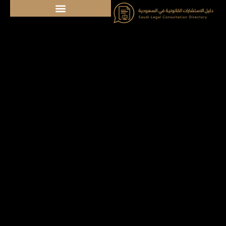
خطي
لى
لمحتوى