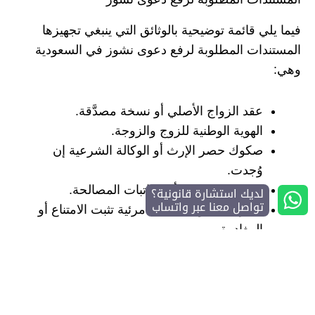
فيما يلي قائمة توضيحية بالوثائق التي ينبغي تجهيزها
المستندات المطلوبة لرفع دعوى نشوز في السعودية
وهي:
عقد الزواج الأصلي أو نسخة مصدَّقة.
الهوية الوطنية للزوج والزوجة.
صكوك حصر الإرث أو الوكالة الشرعية إن
وُجدت.
لديك استشارة قانونية؟
محاضر الشرطة أو مكاتبات المصالحة.
تواصل معنا عبر واتساب
أي رسائل أو تسجيلات مرئية تثبت الامتناع أو
المغادرة.
إفادات الشهود مصحوبة بنسخ هوياتهم.
الأسئلة الشائعة حول عقوبة الزوجة الناشز في السعودية