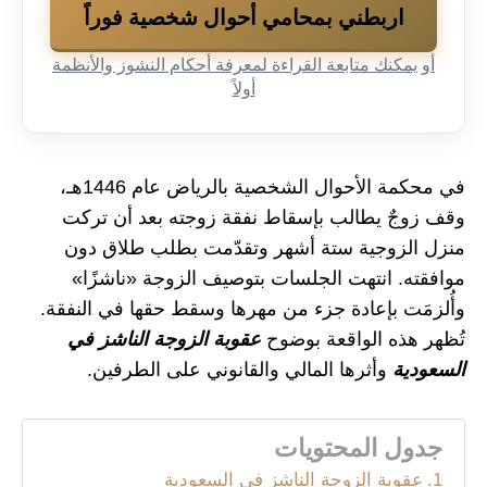
اربطني بمحامي أحوال شخصية فوراً
أو يمكنك متابعة القراءة لمعرفة أحكام النشوز والأنظمة
أولاً
في محكمة الأحوال الشخصية بالرياض عام 1446هـ،
وقف زوجٌ يطالب بإسقاط نفقة زوجته بعد أن تركت
منزل الزوجية ستة أشهر وتقدّمت بطلب طلاق دون
موافقته. انتهت الجلسات بتوصيف الزوجة «ناشزًا»
وأُلزمَت بإعادة جزء من مهرها وسقط حقها في النفقة.
تُظهر هذه الواقعة بوضوح
عقوبة الزوجة الناشز في
السعودية
وأثرها المالي والقانوني على الطرفين.
جدول المحتويات
عقوبة الزوجة الناشز في السعودية