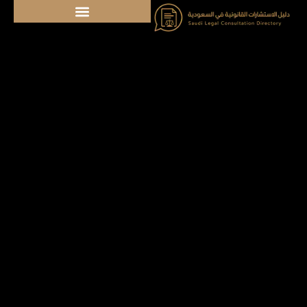
خطي
لى
لمحتوى