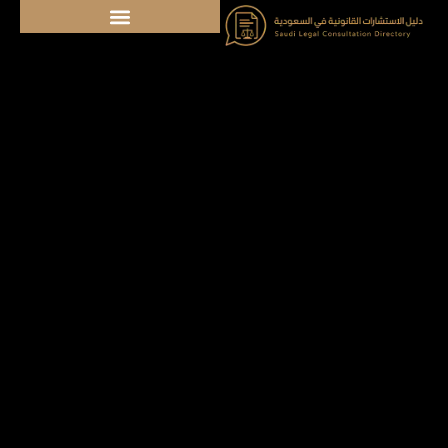
خطي
لى
لمحتوى