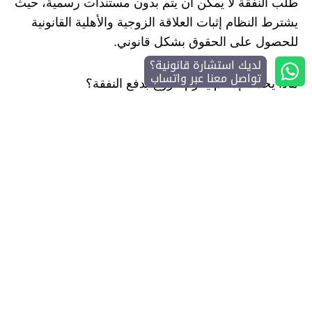
طلب النفقة لا يمكن أن يتم بدون مستندات رسمية، حيث
يشترط النظام إثبات العلاقة الزوجية والأهلية القانونية
للحصول على الحقوق بشكل قانوني.
لديك استشارة قانونية؟
تواصل معنا عبر واتساب
ماذا يحدث إذا لم يلتزم الزوج بدفع النفقة؟
يمكن للمحكمة اتخاذ إجراءات تنفيذية، تشمل الحجز على
الراتب أو الممتلكات لضمان الحصول على المستحقات.
وهل يمكن تعديل مبلغ النفقة بعد صدور الحكم؟ نعم،
يمكن طلب تعديل المبلغ وفق التغيرات المادية أو
الظروف الاجتماعية للمستفيدين.
وفي الختام تظهر قضايا النفقة في النظام السعودي،
كأحد أبرز حقوق الأسرة التي يضمنها القانون، من خلال
إجراءات واضحة، وشروط محددة، وآليات تنفيذية، ودور
فعال للمحامي لضمان الحقوق. إن الالتزام بهذه الضوابط
يحقق العدالة المالية للزوجة والأطفال ويحد من