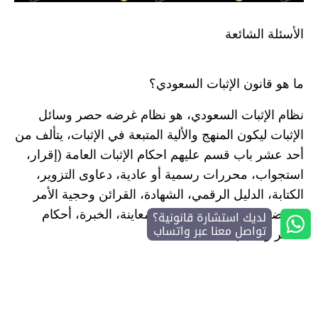
الأسئلة الشائعة
ما هو قانون الإثبات السعودي؟
نظام الإثبات السعودي، هو نظام غرضه حصر وسائل
الإثبات ليكون المنهج والألية المتبعة في الإثبات، يتألف من
أحد عشر باب قسم عليهم احكام الإثبات العامة (إقرار،
استجواب، محررات رسمية أو عادية، دعاوى التزوير،
الكتابة، الدليل الرقمي، الشهادة، القرائن وحجية الأمر
لديك استشارة قانونية؟
المقضي به، العرف، اليمين، المعاينة، الخبرة، أحكام
تواصل معنا عبر واتساب
النشر والنفاذ)
ما هو ابرز ما جاء في نظام الإثبات السعودي؟
أبرز ما جاء في النظام الاثبات السعودي، هو إدراج وسيلة