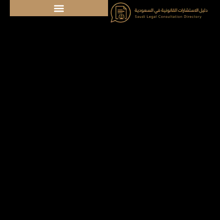
خطي
لى
لمحتوى