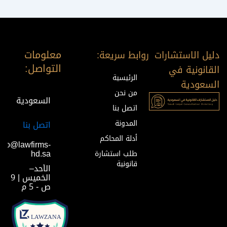
معلومات
دليل الاستشارات
روابط سريعة:
التواصل:
القانونية في
الرئيسية
السعودية
من نحن
السعودية
اتصل بنا
المدونة
اتصل بنا
أدلة المحاكم
info@lawfirms-
hd.sa
طلب استشارة
قانونية
الأحد–
الخميس | 9
ص - 5 م