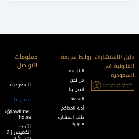
معلومات
دليل الاستشارات
روابط سريعة:
التواصل:
القانونية في
الرئيسية
السعودية
من نحن
السعودية
اتصل بنا
المدونة
اتصل بنا
أدلة المحاكم
info@lawfirms-
hd.sa
طلب استشارة
قانونية
الأحد–
الخميس | 9
ص - 5 م