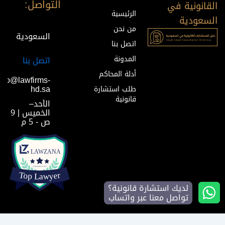
التواصل:
القانونية في
الرئيسية
السعودية
من نحن
السعودية
اتصل بنا
المدونة
اتصل بنا
أدلة المحاكم
info@lawfirms-
hd.sa
طلب استشارة
قانونية
الأحد–
الخميس | 9
ص - 5 م
لديك استشارة قانونية؟
تواصل معنا عبر واتساب