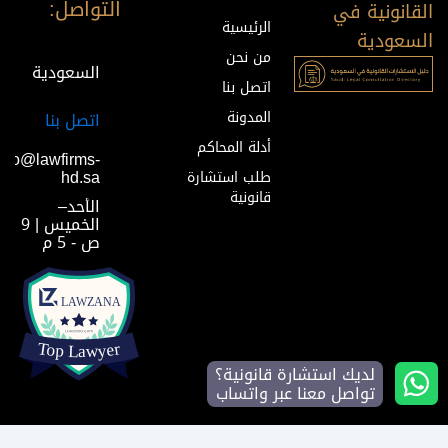
التواصل:
القانونية في
الرئيسية
السعودية
من نحن
السعودية
اتصل بنا
المدونة
اتصل بنا
أدلة المحاكم
info@lawfirms-
hd.sa
طلب استشارة
قانونية
الأحد–
الخميس | 9
ص - 5 م
لديك استشارة قانونية؟
تواصل معنا عبر واتساب