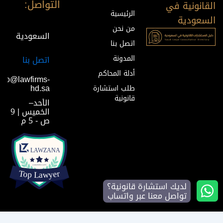
التواصل:
القانونية في
الرئيسية
السعودية
من نحن
السعودية
اتصل بنا
المدونة
اتصل بنا
أدلة المحاكم
info@lawfirms-
hd.sa
طلب استشارة
قانونية
الأحد–
الخميس | 9
ص - 5 م
لديك استشارة قانونية؟
تواصل معنا عبر واتساب