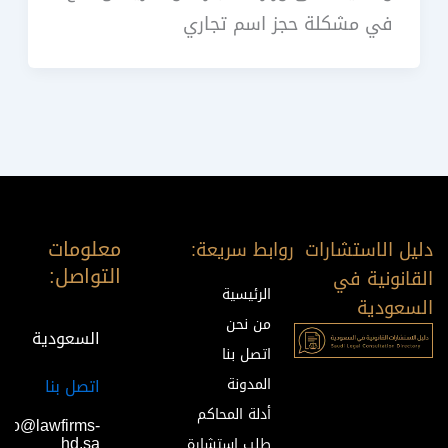
في مشكلة حجز اسم تجاري
معلومات
دليل الاستشارات
روابط سريعة:
التواصل:
القانونية في
الرئيسية
السعودية
من نحن
السعودية
اتصل بنا
المدونة
اتصل بنا
أدلة المحاكم
info@lawfirms-
hd.sa
طلب استشارة