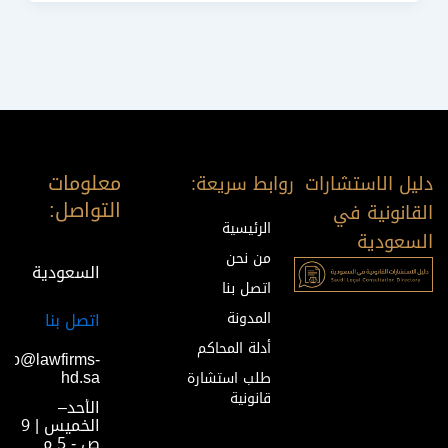
معلومات
دليل الاستشارات
روابط سريعة:
التواصل:
القانونية في
الرئيسية
السعودية
من نحن
السعودية
اتصل بنا
المدونة
اتصل بنا
أدلة المحاكم
info@lawfirms-
hd.sa
طلب استشارة
قانونية
الأحد–
الخميس | 9
ص - 5 م