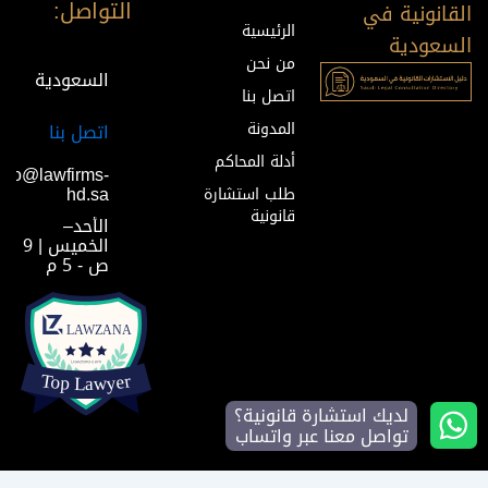
التواصل:
القانونية في
الرئيسية
السعودية
من نحن
السعودية
اتصل بنا
المدونة
اتصل بنا
أدلة المحاكم
info@lawfirms-
hd.sa
طلب استشارة
قانونية
الأحد–
الخميس | 9
ص - 5 م
لديك استشارة قانونية؟
تواصل معنا عبر واتساب