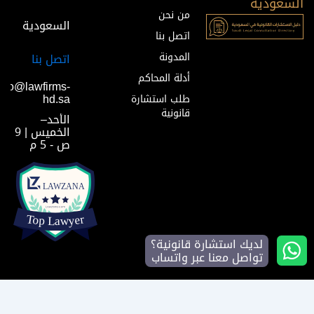
السعودية
من نحن
السعودية
اتصل بنا
المدونة
اتصل بنا
أدلة المحاكم
info@lawfirms-
hd.sa
طلب استشارة
قانونية
الأحد–
الخميس | 9
ص - 5 م
لديك استشارة قانونية؟
تواصل معنا عبر واتساب
2025 © lawfirms-hd.sa منصة معرفية
سياسة الخصوصية
الشروط والأحكام