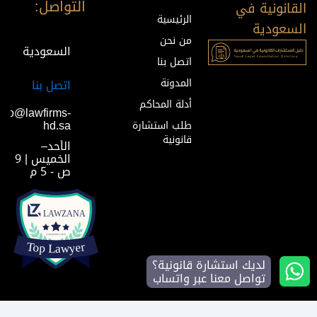
التواصل:
القانونية في
الرئيسية
السعودية
من نحن
السعودية
اتصل بنا
المدونة
اتصل بنا
أدلة المحاكم
info@lawfirms-
hd.sa
طلب استشارة
قانونية
الأحد–
الخميس | 9
ص - 5 م
لديك استشارة قانونية؟
تواصل معنا عبر واتساب