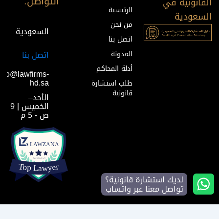
التواصل:
القانونية في
الرئيسية
السعودية
من نحن
السعودية
اتصل بنا
المدونة
اتصل بنا
أدلة المحاكم
info@lawfirms-
hd.sa
طلب استشارة
قانونية
الأحد–
الخميس | 9
ص - 5 م
لديك استشارة قانونية؟
تواصل معنا عبر واتساب