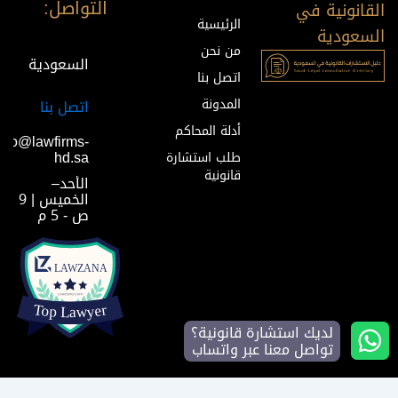
التواصل:
القانونية في
الرئيسية
السعودية
من نحن
السعودية
اتصل بنا
المدونة
اتصل بنا
أدلة المحاكم
info@lawfirms-
hd.sa
طلب استشارة
قانونية
الأحد–
الخميس | 9
ص - 5 م
لديك استشارة قانونية؟
تواصل معنا عبر واتساب