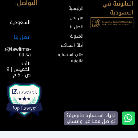
التواصل:
القانونية في
الرئيسية
السعودية
من نحن
السعودية
اتصل بنا
المدونة
اتصل بنا
أدلة المحاكم
info@lawfirms-
hd.sa
طلب استشارة
قانونية
الأحد–
الخميس | 9
ص - 5 م
لديك استشارة قانونية؟
تواصل معنا عبر واتساب