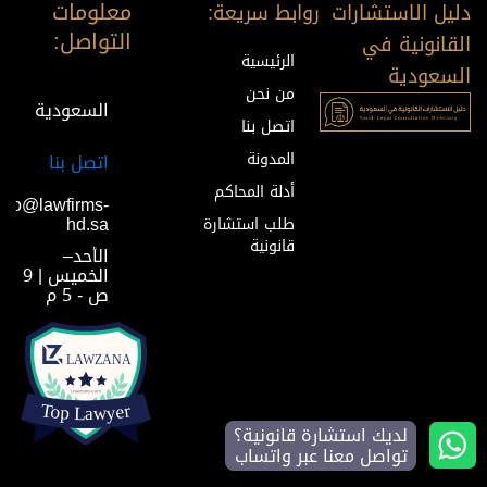
معلومات
دليل الاستشارات
روابط سريعة:
التواصل:
القانونية في
الرئيسية
السعودية
من نحن
السعودية
اتصل بنا
المدونة
اتصل بنا
أدلة المحاكم
info@lawfirms-
hd.sa
طلب استشارة
قانونية
الأحد–
الخميس | 9
ص - 5 م
لديك استشارة قانونية؟
تواصل معنا عبر واتساب