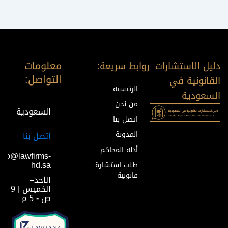
معلومات
دليل الاستشارات
روابط سريعة:
التواصل:
القانونية في
الرئيسية
السعودية
من نحن
السعودية
اتصل بنا
المدونة
اتصل بنا
أدلة المحاكم
info@lawfirms-
hd.sa
طلب استشارة
قانونية
الأحد–
الخميس | 9
ص - 5 م