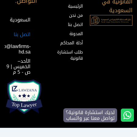
التواصل:
القانونية في
الرئيسية
السعودية
من نحن
السعودية
اتصل بنا
المدونة
اتصل بنا
أدلة المحاكم
info@lawfirms-
hd.sa
طلب استشارة
قانونية
الأحد–
الخميس | 9
ص - 5 م
لديك استشارة قانونية؟
تواصل معنا عبر واتساب