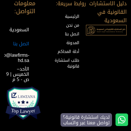
معلومات
دليل الاستشارات
روابط سريعة:
التواصل:
القانونية في
الرئيسية
السعودية
من نحن
السعودية
اتصل بنا
المدونة
اتصل بنا
أدلة المحاكم
info@lawfirms-
hd.sa
طلب استشارة
قانونية
الأحد–
الخميس | 9
ص - 5 م
لديك استشارة قانونية؟
تواصل معنا عبر واتساب