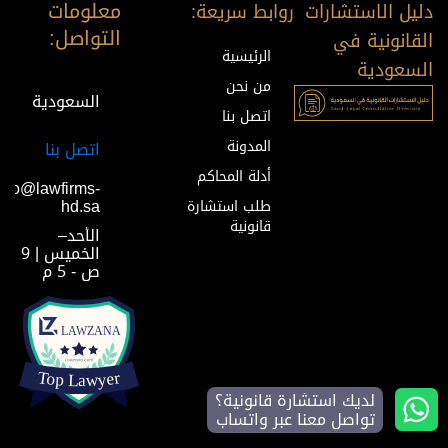
معلومات
دليل الاستشارات
روابط سريعة:
التواصل:
القانونية في
الرئيسية
السعودية
من نحن
السعودية
اتصل بنا
المدونة
اتصل بنا
أدلة المحاكم
info@lawfirms-
hd.sa
طلب استشارة
قانونية
الأحد–
الخميس | 9
ص - 5 م
لديك استشارة قانونية؟
تواصل معنا عبر واتساب