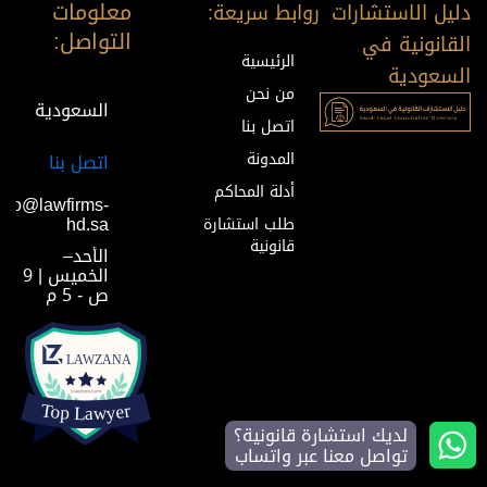
معلومات
دليل الاستشارات
روابط سريعة:
التواصل:
القانونية في
الرئيسية
السعودية
من نحن
السعودية
اتصل بنا
المدونة
اتصل بنا
أدلة المحاكم
info@lawfirms-
hd.sa
طلب استشارة
قانونية
الأحد–
الخميس | 9
ص - 5 م
لديك استشارة قانونية؟
تواصل معنا عبر واتساب