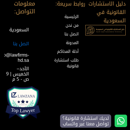
معلومات
دليل الاستشارات
روابط سريعة:
التواصل:
القانونية في
الرئيسية
السعودية
من نحن
السعودية
اتصل بنا
المدونة
اتصل بنا
أدلة المحاكم
info@lawfirms-
hd.sa
طلب استشارة
قانونية
الأحد–
الخميس | 9
ص - 5 م
لديك استشارة قانونية؟
تواصل معنا عبر واتساب