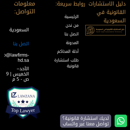
معلومات
دليل الاستشارات
روابط سريعة:
التواصل:
القانونية في
الرئيسية
السعودية
من نحن
السعودية
اتصل بنا
المدونة
اتصل بنا
أدلة المحاكم
info@lawfirms-
hd.sa
طلب استشارة
قانونية
الأحد–
الخميس | 9
ص - 5 م
لديك استشارة قانونية؟
تواصل معنا عبر واتساب