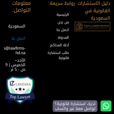
معلومات
دليل الاستشارات
روابط سريعة:
التواصل:
القانونية في
الرئيسية
السعودية
من نحن
السعودية
اتصل بنا
المدونة
اتصل بنا
أدلة المحاكم
info@lawfirms-
hd.sa
طلب استشارة
قانونية
الأحد–
الخميس | 9
ص - 5 م
لديك استشارة قانونية؟
تواصل معنا عبر واتساب