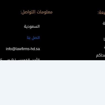
معلومات التواصل:
عة:
ة
السعودية
اتصل بنا
info@lawfirms-hd.sa
محاكم
الأحد–الخميس | 9 ص - 5 م
شارة قانونية