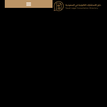
خطي
لى
لمحتوى