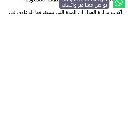
تواصل معنا عبر واتساب
أكدت وزارة العدل أن المدة التي تستغرقها الدعاوى في
المحكمة العمالية لا تتجاوز 30 يوماً من تاريخ الجلسة
الأولى وحتى النطق بالحكم. أما بالنسبة للمدة التي
يستغرقها استئناف الأحكام العمالية فلا تتجاوز 20 يوماً
باستئناف الحالات المستعجلة.
ما هي عناصر استئناف حكم دعوى عمالية؟
ينبغي توافر العديد من عناصر استئناف الحكم أبرزها
توافر الاختصاص القضائي ويتم ذلك عبر توكيل محامي
متخصص. كما ينبغي أن يكون مقدم الاستئناف ذو صفة
في الدعوى أي أحد أطرافها أو المعنيين بها. بالإضافة إلى
توضيح أسباب النزاع ومحل الدعوى، وأن يكون الحكم
من الأحكام الجائز استئنافها.