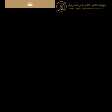
خطي
لى
لمحتوى