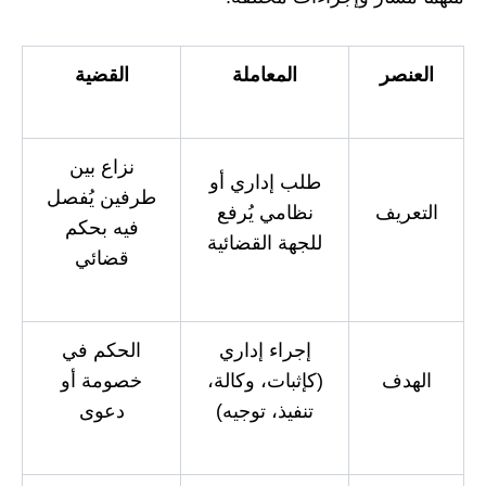
العنصر
المعاملة
القضية
نزاع بين
طلب إداري أو
طرفين يُفصل
التعريف
نظامي يُرفع
فيه بحكم
للجهة القضائية
قضائي
إجراء إداري
الحكم في
الهدف
(كإثبات، وكالة،
خصومة أو
تنفيذ، توجيه)
دعوى