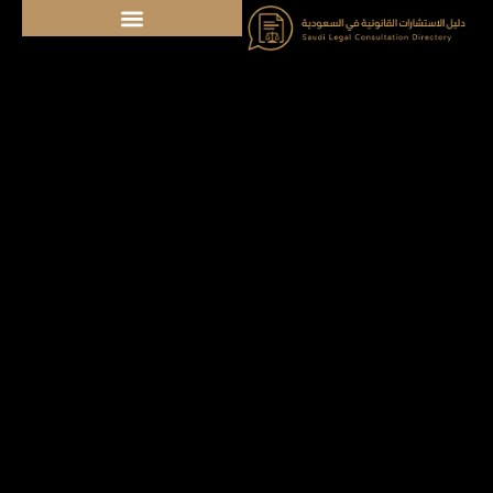
خطي
لى
لمحتوى