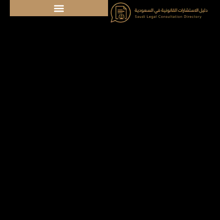
خطي
لى
لمحتوى