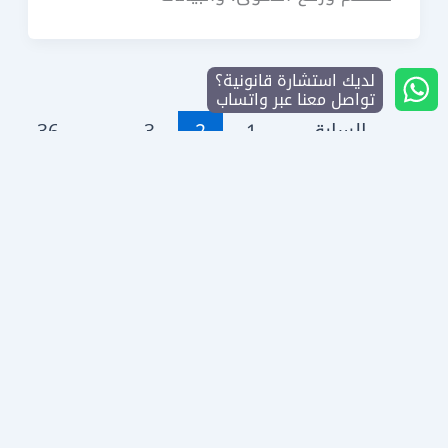
لديك استشارة قانونية؟
تواصل معنا عبر واتساب
→
السابق
1
2
3
…
36
التالي
←
معلومات
دليل الاستشارات
روابط سريعة:
التواصل:
القانونية في
الرئيسية
السعودية
من نحن
السعودية