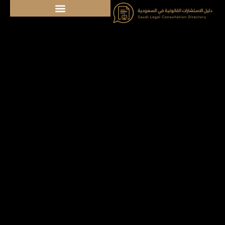
خطي
لى
لمحتوى