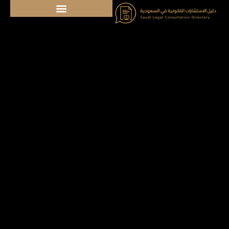
خطي
لى
لمحتوى