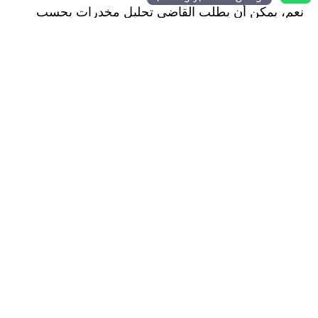
نعم، يمكن أن يطلب القاضي تحليل مخدرات بحسب
الحالة المعروضة أمامه وحاجة القضية لإجراء تحليل
المخدرات.
بهذا نخط نهاية مقالنا مذكرة رد على دعوى حيازة
مخدرات في السعودية والذي أوضحنا من خلاله أفضل
مذكرات الدفاع بالإضافة لعقوبة تحليل المخدرات.
اقرأ المزيد عن صيغة
خطاب اعتراض على حكم
مخدرات
، و
عقوبة حيازة المخدرات بقصد التعاطي
في
السعودية. أيضا
اللائحة التنفيذية لنظام مكافحة
المخدرات
.
هيئة تحرير دليل الاستشارات القانونية في السعودية
فريق تحرير متخصص في إعداد ومراجعة المحتوى القانوني