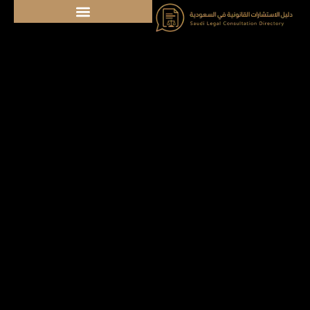
خطي
لى
لمحتوى