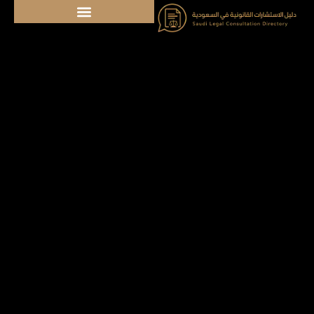
خطي
لى
لمحتوى