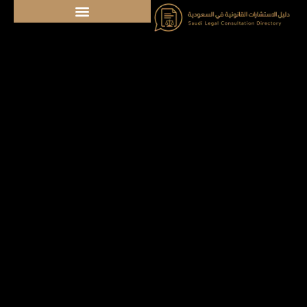
خطي
لى
لمحتوى