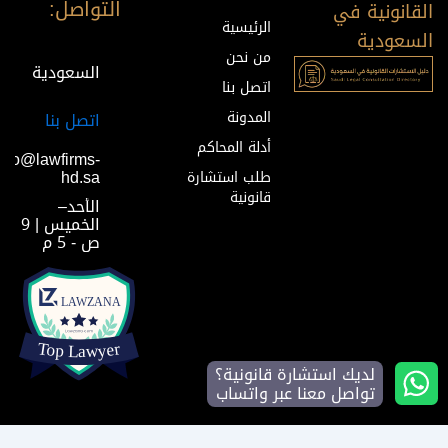
التواصل:
القانونية في
الرئيسية
السعودية
من نحن
السعودية
اتصل بنا
المدونة
اتصل بنا
أدلة المحاكم
info@lawfirms-
hd.sa
طلب استشارة
قانونية
الأحد–
الخميس | 9
ص - 5 م
لديك استشارة قانونية؟
تواصل معنا عبر واتساب