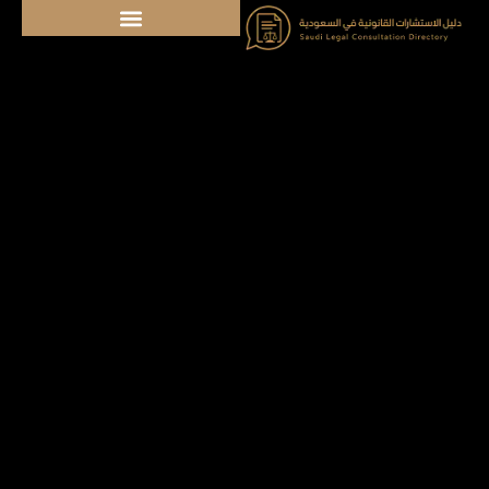
خطي
لى
لمحتوى